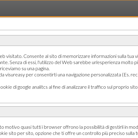
 visitato. Consente al sito di memorizzare informazioni sulla tua vis
tante. Senza di essi, l'utilizzo del Web sarebbe un'esperienza molto più
 riceviamo su una pagina.
e da visureasy per consentirti una navigazione personalizzata (Es. re
kie di google analitcs al fine di analizzare il traffico sul proprio sito e
motivo quasi tutti i browser offrono la possibilità di gestirli in mo
e sito per sito, opzione che ti offre un controllo più preciso sulla tua 