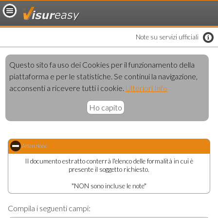
loading..
Note su servizi ufficiali
Questo sito fa uso dei Cookies per il funzionamento della
piattaforma e per le statistiche. Se continui la navigazione,
acconsenti a ricevere tutti i cookie.
Ulteriori Info
Ho capito
Attenzione
click to collapse contents
Il documento estratto conterrà l'elenco delle formalità in cui è
presente il soggetto richiesto.
"NON sono incluse le note"
Compila i seguenti campi: