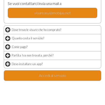
Se vuoi contattarci invia una mail a
visureasy@mobijay.net
Dove trovo le visure che ho comprato?
click to expand contents
Quanto costa il servizio?
click to expand contents
Come pago?
click to expand contents
Partita Iva non trovata, perchè?
click to expand contents
Devo installare un app?
click to expand contents
Accedi al servizio