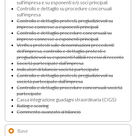
sull'impresa e su esponenti e/o soci principali
Controllo e dettaglio su procedure concorsuali
sull'impresa
Controllo e dettaglio protesti, pregiudizievoli su
imprese connesse a esponenti principali
Controllo e dettaglio procedure concorsuali su
imprese connesse a esponenti principali
Verifica protesti sulle denominazioni precedenti
dell'impresa, controllo e dettaglio protesti e
pregiudizievoli su esponenti fallibili recessi di recente
Società partecipate dall'impresa
Indicatori di bilancio società partecipate
Controllo e dettaglio protesti, pregiudizievoli su
società partecipate dall'impresa
Controllo e dettaglio procedure concorsuali società
partecipate
Cassa integrazione guadagni straordinaria (CIGS)
Rating e scoring
Commento avanzato al bilancio
Base