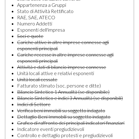
Appartenenza a Gruppi
Stato di Attività Rettificato
RAE, SAE, ATECO
Numero Addetti
Esponenti dell'impresa
Soci e quote
Cariche attive in altre imprese connesse agli
esponenti principali
Cariche recesse in altre imprese connesse agli
esponenti principali
Attività e dati di bilancio imprese connesse
Unità locali attive e relativi esponenti
Unità locali cessate
Fatturato stimato (soc. persone e ditte)
Bilancio Sintetico 1 Annualità (se disponibile)
Bilancio Sintetico e indici 3 Annualità (se disponibili)
Indici di Settore
Verifica beni immobili su soggetto indagato
Dettaglio Beni Immobili su soggetto indagato
Grafico di raffronto dei principali indicatori finanziari
Indicatore eventi pregiudizievoli
Controllo e dettaglio protesti e pregiudizievoli