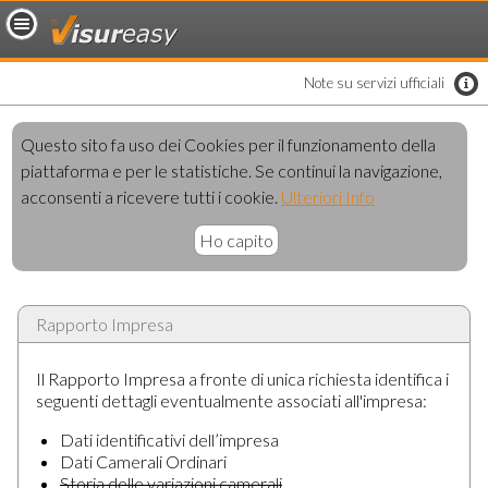
loading..
Note su servizi ufficiali
Questo sito fa uso dei Cookies per il funzionamento della
piattaforma e per le statistiche. Se continui la navigazione,
acconsenti a ricevere tutti i cookie.
Ulteriori Info
Ho capito
Rapporto Impresa
Il Rapporto Impresa a fronte di unica richiesta identifica i
seguenti dettagli eventualmente associati all'impresa:
Dati identificativi dell’impresa
Dati Camerali Ordinari
Storia delle variazioni camerali