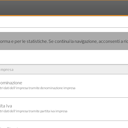
loading..
rma e per le statistiche. Se continui la navigazione, acconsenti a ri
a Impresa
nominazione
tri dati dell'impresa tramite
denominazione
impresa
ita Iva
tri dati dell'impresa tramite
partita iva
impresa