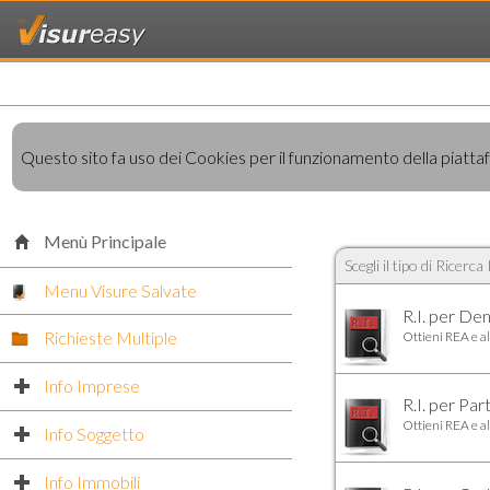
Questo sito fa uso dei Cookies per il funzionamento della piattafo
Menù Principale
Scegli il tipo di Ricerc
Menu Visure Salvate
R.I. per De
Richieste Multiple
Ottieni REA e al
Info Imprese
click to expand contents
R.I. per Part
Ottieni REA e al
Info Soggetto
click to expand contents
Info Immobili
click to expand contents