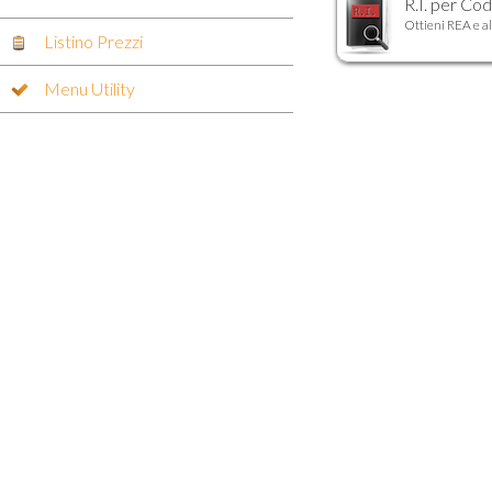
R.I. per Cod
Ottieni REA e al
Listino Prezzi
Menu Utility