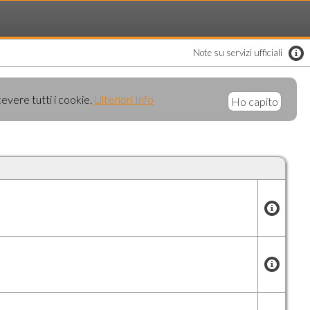
Note su servizi ufficiali
cevere tutti i cookie.
Ulteriori Info
Ho capito