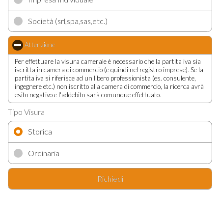
Società (srl,spa,sas,etc.)
Attenzione
click to collapse contents
Per effettuare la visura camerale è necessario che la partita iva sia
iscritta in camera di commercio (e quindi nel registro imprese). Se la
partita iva si riferisce ad un libero professionista (es. consulente,
ingegnere etc.) non iscritto alla camera di commercio, la ricerca avrà
esito negativo e l'addebito sarà comunque effettuato.
Tipo Visura
Storica
Ordinaria
Richiedi