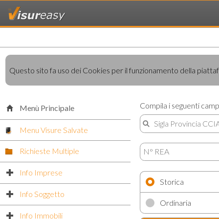
Questo sito fa uso dei Cookies per il funzionamento della piattafo
Compila i seguenti camp
Menù Principale
Menu Visure Salvate
Richieste Multiple
Info Imprese
click to expand contents
Storica
Info Soggetto
click to expand contents
Ordinaria
Info Immobili
click to expand contents