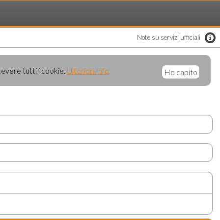
Note su servizi ufficiali
cevere tutti i cookie.
Ulteriori Info
Ho capito