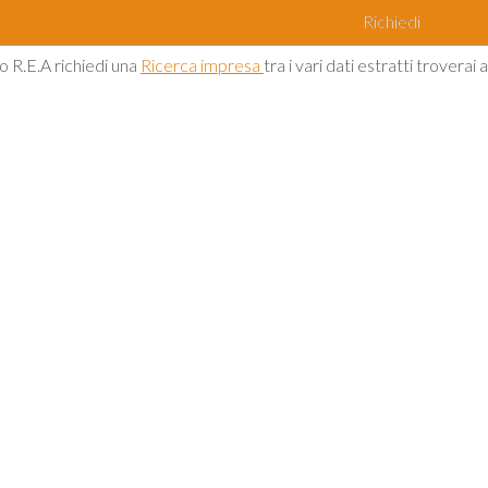
Richiedi
o R.E.A richiedi una
Ricerca impresa
tra i vari dati estratti troverai