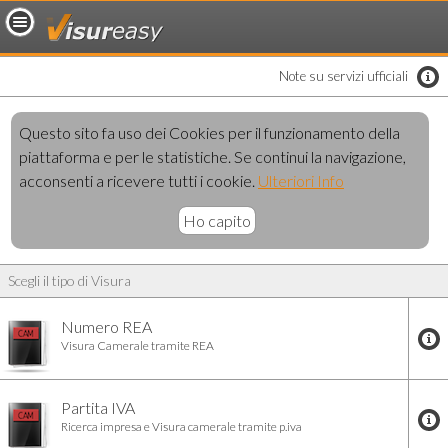
loading..
Note su servizi ufficiali
Questo sito fa uso dei Cookies per il funzionamento della
piattaforma e per le statistiche. Se continui la navigazione,
acconsenti a ricevere tutti i cookie.
Ulteriori Info
Ho capito
Scegli il tipo di Visura
Numero REA
Visura Camerale tramite REA
Partita IVA
Ricerca impresa e Visura camerale tramite p.iva